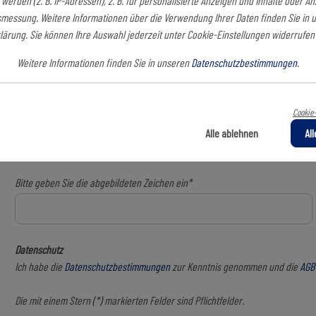
 werden (z. B. IP-Adressen), z. B. für personalisierte Anzeigen und Inhalte oder A
Telefonnummer*
smessung. Weitere Informationen über die Verwendung Ihrer Daten finden Sie in 
ärung. Sie können Ihre Auswahl jederzeit unter Cookie-Einstellungen widerrufe
Weitere Informationen finden Sie in unseren
Datenschutzbestimmungen
.
Die Lieferadresse weicht von der Rechnungsadresse ab.
Cookie-
Alle ablehnen
Al
Bitte geben Sie die abgebildeten Zeichen ein*
Datenschutz
Ich habe die
Datenschutzbestimmungen
zur Kenntnis genommen und die
AGB
Die mit einem Stern (*) markierten Felder sind Pflichtfelder.