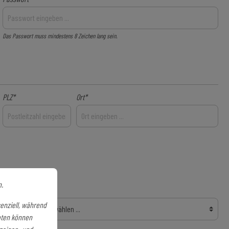
Das Passwort muss mindestens 8 Zeichen lang sein.
PLZ
*
Ort*
n.
Bundesland
enziell, während
aten können