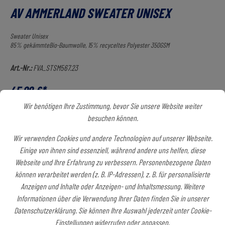
AV AMMERLAND SWEATER UNISEX
Sweater Unisex
85% gekämmteBio-Baumwolle, 15% recyceltes Polyester 350GSM
Art.-Nr.:
FVA_STSM567.23
45,00 €*
Preise inkl. MwSt. zzgl. Versandkosten
Wir benötigen Ihre Zustimmung, bevor Sie unsere Website weiter
besuchen können.
Sofort verfügbar, Lieferzeit: ca. 14-18 Tage
Wir verwenden Cookies und andere Technologien auf unserer Webseite.
Farben
Einige von ihnen sind essenziell, während andere uns helfen, diese
Webseite und Ihre Erfahrung zu verbessern. Personenbezogene Daten
grey
Dark Navy
black
white
können verarbeitet werden (z. B. IP-Adressen), z. B. für personalisierte
Anzeigen und Inhalte oder Anzeigen- und Inhaltsmessung. Weitere
Textilien Erwachsene
Informationen über die Verwendung Ihrer Daten finden Sie in unserer
Datenschutzerklärung. Sie können Ihre Auswahl jederzeit unter Cookie-
XS
S
M
L
XL
XXL
Einstellungen widerrufen oder anpassen.