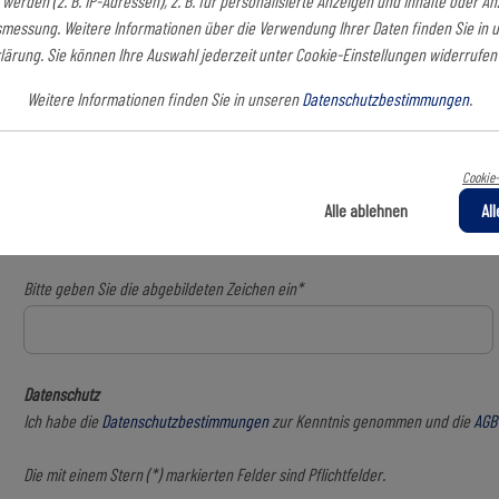
 werden (z. B. IP-Adressen), z. B. für personalisierte Anzeigen und Inhalte oder A
Telefonnummer*
smessung. Weitere Informationen über die Verwendung Ihrer Daten finden Sie in 
ärung. Sie können Ihre Auswahl jederzeit unter Cookie-Einstellungen widerrufe
Weitere Informationen finden Sie in unseren
Datenschutzbestimmungen
.
Die Lieferadresse weicht von der Rechnungsadresse ab.
Cookie-
Alle ablehnen
Al
Bitte geben Sie die abgebildeten Zeichen ein*
Datenschutz
Ich habe die
Datenschutzbestimmungen
zur Kenntnis genommen und die
AGB
Die mit einem Stern (*) markierten Felder sind Pflichtfelder.