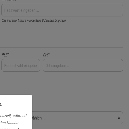
Das Passwort muss mindestens 8 Zeichen lang sein.
PLZ
*
Ort*
n.
Bundesland
enziell, während
aten können